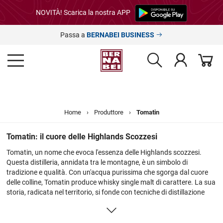
NOVITÀ! Scarica la nostra APP
Passa a
BERNABEI BUSINESS
Home
›
Produttore
›
Tomatin
Tomatin: il cuore delle Highlands Scozzesi
Tomatin, un nome che evoca l'essenza delle Highlands scozzesi.
Questa distilleria, annidata tra le montagne, è un simbolo di
tradizione e qualità. Con un'acqua purissima che sgorga dal cuore
delle colline, Tomatin produce whisky single malt di carattere. La sua
storia, radicata nel territorio, si fonde con tecniche di distillazione
all'avanguardia, creando un prodotto unico. Dal classico whisky
fruttato e morbido alle edizioni limitate, Tomatin offre un viaggio tra i
sapori e i profumi che celebra l'arte del whisky scozzese.