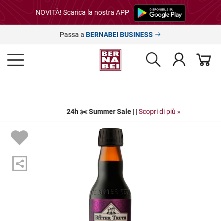
NOVITÀ! Scarica la nostra APP
Passa a
BERNABEI BUSINESS
24h ✂️ Summer Sale
| |
Scopri di più »