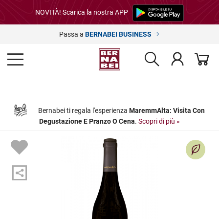
NOVITÀ! Scarica la nostra APP
Passa a
BERNABEI BUSINESS
Bernabei ti regala l'esperienza
MaremmAlta: Visita Con
Degustazione E Pranzo O Cena
.
Scopri di più »