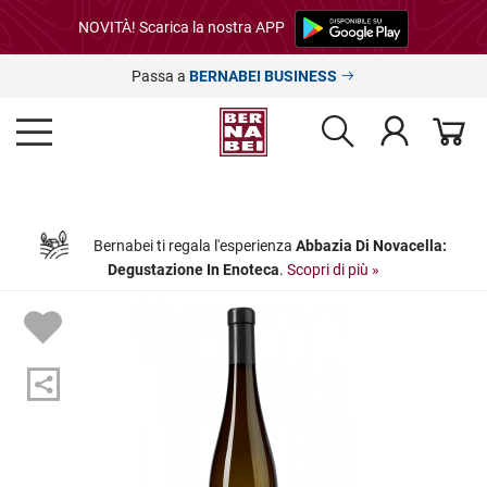
NOVITÀ! Scarica la nostra APP
Passa a
BERNABEI BUSINESS
Bernabei ti regala l'esperienza
Abbazia Di Novacella:
Degustazione In Enoteca
.
Scopri di più »