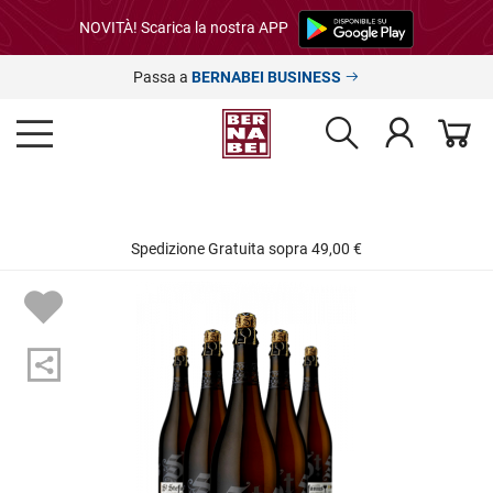
NOVITÀ! Scarica la nostra APP
Passa a
BERNABEI BUSINESS
Spedizione Gratuita sopra 49,00 €