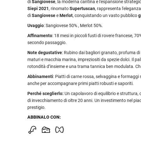
di
Sangiovese
, la moderna cantina e l'espansione strategi
Siepi 2021
, rinomato
Supertuscan
, rappresenta l'eleganza
di
Sangiovese
e
Merlot
, conquistando un vasto pubblico
g
Uvaggio
: Sangiovese 50% , Merlot 50%.
Affinamento
: 18 mesi in piccoli fusti di rovere francese, 7
secondo passaggio.
Note degustative
: Rubino dai bagliori granato, profuma di 
maturi e macchia marina, impreziositi da spezie dolci. Il p
rotondità d’insieme e una trama tannica ben modulata. Ch
Abbinamenti
: Piatti di carne rossa, selvaggina e formaggi 
anche per accompagnare primi piatti robusti e saporiti.
Perché sceglierlo:
Un capolavoro di equilibrio e struttura,
di invecchiamento di oltre 20 anni. Un investimento nel piac
prestigio.
ABBINALO CON: