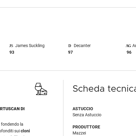
James Suckling
Decanter
An
93
97
96
Scheda tecnic
ERTUSCAN DI
ASTUCCIO
Senza Astuccio
e fondendo la
PRODUTTORE
ofonditi sui
cloni
Mazzei