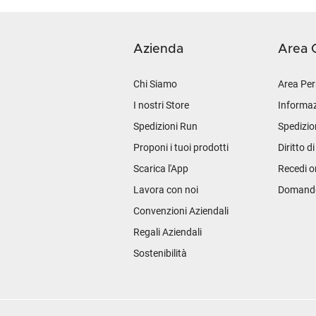
Azienda
Area C
Chi Siamo
Area Per
I nostri Store
Informaz
Spedizioni Run
Spedizio
Proponi i tuoi prodotti
Diritto d
Scarica l'App
Recedi o
Lavora con noi
Domande 
Convenzioni Aziendali
Regali Aziendali
Sostenibilità