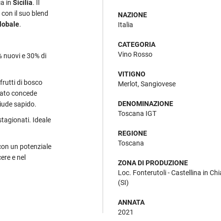
ca in
Sicilia
. Il
 con il suo blend
NAZIONE
lobale
.
Italia
CATEGORIA
Vino Rosso
0% nuovi e 30% di
VITIGNO
frutti di bosco
Merlot, Sangiovese
alato concede
DENOMINAZIONE
iude sapido.
Toscana IGT
stagionati. Ideale
REGIONE
Toscana
 con un potenziale
ere e nel
ZONA DI PRODUZIONE
Loc. Fonterutoli - Castellina in Chi
(SI)
ANNATA
2021