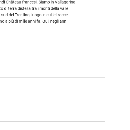
grandi Château francesi. Siamo in Vallagarina
o di terra distesa tra i monti della valle
sud del Trentino, luogo in cui le tracce
no a più di mille anni fa. Qui, negli anni