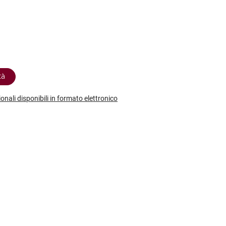
etodo
Vini Dessert
hochu
etodo Classico
Moscato
ermouth
etodo Charmat
Passito
tte le categorie »
etodo Ancestrale
Tutti i vini dessert »
tà
ionali disponibili in formato elettronico