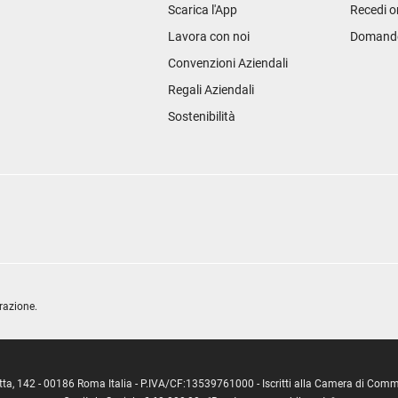
Scarica l'App
Recedi o
Lavora con noi
Domande 
Convenzioni Aziendali
Regali Aziendali
Sostenibilità
razione.
ipetta, 142 - 00186 Roma Italia - P.IVA/CF:13539761000 - Iscritti alla Camera di C