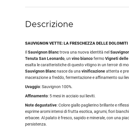
Descrizione
SAUVIGNON VETTE: LA FRESCHEZZA DELLE DOLOMITI
Il
Sauvignon Blanc
trova una nuova identità nel
Sauvignon
Tenuta San Leonardo
, un
vino bianco
fermo
Vigneti dell
esalta le caratteristiche di questo vitigno in un terroir di
Sauvignon Blanc
nasce da una
vinificazione
attenta e pre
macerazione a freddo, fermentazione e affinamento sui lievi
Uvaggio
: Sauvignon 100%.
Affinamento
: 5 mesi in acciaio sui lieviti.
Note degustative
: Colore giallo paglierino brillante e rifless
esprime aromi intensi di frutta esotica, agrumi, fiori bianchi
erbacee. Al palato è fresco, sapido e minerale, con una pia
persistenza.