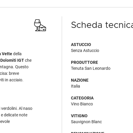
Scheda tecnic
ASTUCCIO
Senza Astuccio
 Vette
della
e Dolomiti IGT
che
PRODUTTORE
 montagna. Questo
Tenuta San Leonardo
cisa: breve
ti in acciaio.
NAZIONE
Italia
CATEGORIA
Vino Bianco
i verdolini. Al naso
 e delicate note
VITIGNO
cevole
Sauvignon Blanc