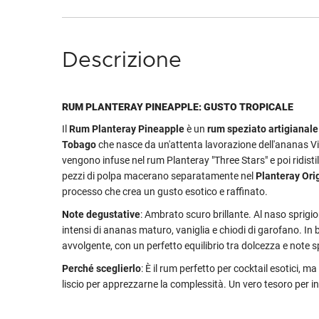
Descrizione
RUM PLANTERAY PINEAPPLE: GUSTO TROPICALE
Il
Rum Planteray Pineapple
è un
rum speziato artigianale
Tobago
che nasce da un'attenta lavorazione dell'ananas Vic
vengono infuse nel rum Planteray "Three Stars" e poi ridistil
pezzi di polpa macerano separatamente nel
Planteray Ori
processo che crea un gusto esotico e raffinato.
Note degustative
: Ambrato scuro brillante. Al naso sprigi
intensi di ananas maturo, vaniglia e chiodi di garofano. In
avvolgente, con un perfetto equilibrio tra dolcezza e note 
Perché sceglierlo
: È il rum perfetto per cocktail esotici, 
liscio per apprezzarne la complessità. Un vero tesoro per in