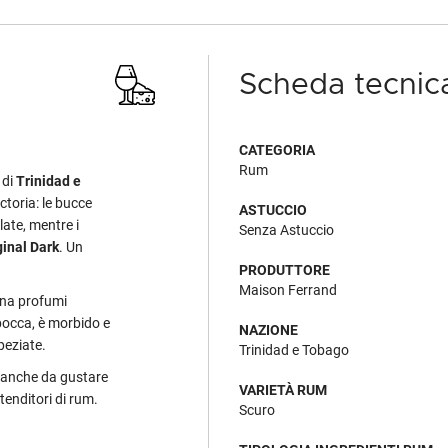
Scheda tecnic
CATEGORIA
Rum
di
Trinidad e
toria: le bucce
ASTUCCIO
late, mentre i
Senza Astuccio
ginal Dark
. Un
PRODUTTORE
Maison Ferrand
ona profumi
 bocca, è morbido e
NAZIONE
speziate.
Trinidad e Tobago
ma anche da gustare
VARIETÀ RUM
tenditori di rum.
Scuro