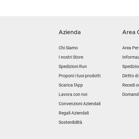
Azienda
Area C
Chi Siamo
Area Per
I nostri Store
Informaz
Spedizioni Run
Spedizio
Proponi i tuoi prodotti
Diritto d
Scarica l'App
Recedi o
Lavora con noi
Domande 
Convenzioni Aziendali
Regali Aziendali
Sostenibilità