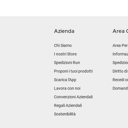
Azienda
Area C
Chi Siamo
Area Per
I nostri Store
Informaz
Spedizioni Run
Spedizio
Proponi i tuoi prodotti
Diritto d
Scarica l'App
Recedi o
Lavora con noi
Domande 
Convenzioni Aziendali
Regali Aziendali
Sostenibilità