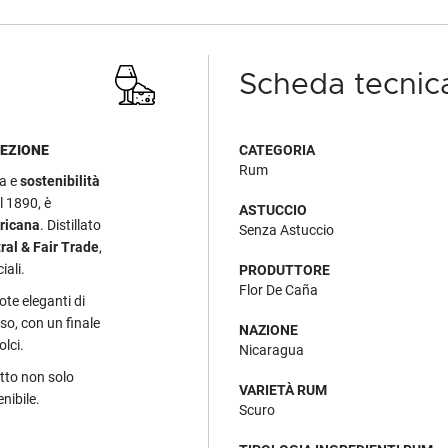
Scheda tecnic
FEZIONE
CATEGORIA
Rum
ia e
sostenibilità
l 1890, è
ASTUCCIO
ericana
. Distillato
Senza Astuccio
ral & Fair Trade
,
ciali.
PRODUTTORE
Flor De Caña
te eleganti di
so, con un finale
NAZIONE
olci.
Nicaragua
otto non solo
VARIETÀ RUM
nibile.
Scuro