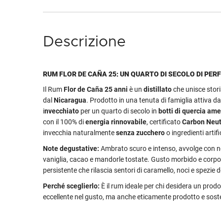
Descrizione
RUM FLOR DE CAÑA 25: UN QUARTO DI SECOLO DI PER
Il Rum
Flor de Caña 25 anni
è un
distillato
che unisce stor
dal
Nicaragua
. Prodotto in una tenuta di famiglia attiva da
i
nvecchiato
per un quarto di secolo in
botti di quercia am
con il 100% di
energia rinnovabile
, certificato
Carbon Neut
invecchia naturalmente
senza zucchero
o ingredienti artifi
Note degustative:
Ambrato scuro e intenso, avvolge con no
vaniglia, cacao e mandorle tostate. Gusto morbido e corpo
persistente che rilascia sentori di caramello, noci e spezie d
Perché sceglierlo:
È il rum ideale per chi desidera un prod
eccellente nel gusto, ma anche eticamente prodotto e soste