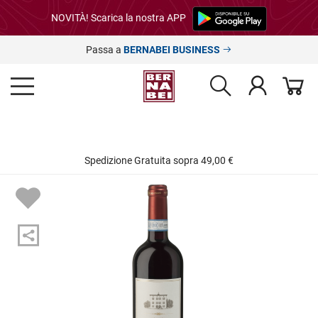
NOVITÀ! Scarica la nostra APP
Passa a
BERNABEI BUSINESS
Spedizione Gratuita sopra 49,00 €