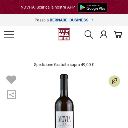
NOVITÀ! Scarica la nostra APP
Passa a
BERNABEI BUSINESS
Spedizione Gratuita sopra 49,00 €