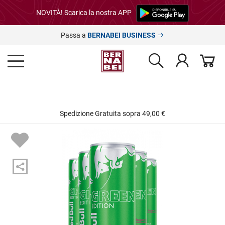
NOVITÀ! Scarica la nostra APP
Passa a
BERNABEI BUSINESS
Spedizione Gratuita sopra 49,00 €