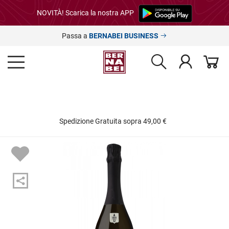
NOVITÀ! Scarica la nostra APP
Passa a
BERNABEI BUSINESS
izione Gratuita sopra 49,00 €
24h ✂