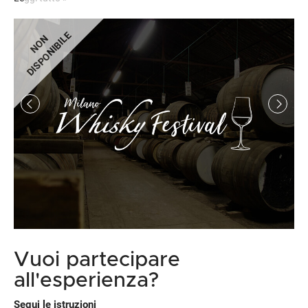
DISPONIBILE
NON
Vuoi partecipare
all'esperienza?
Segui le istruzioni