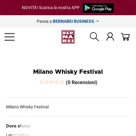
NOVITÀ! Scarica la nostra APP
Passa a
BERNABEI BUSINESS
Milano Whisky Festival
(0 Recensioni)
Milano Whisky Festival
Dove siamo
Indicazioni per raggiungere la location:
Leggi tutto »