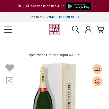
NOVITÀ! Scarica la nostra APP
Passa a
BERNABEI BUSINESS
Spedizione Gratuita sopra 49,00 €