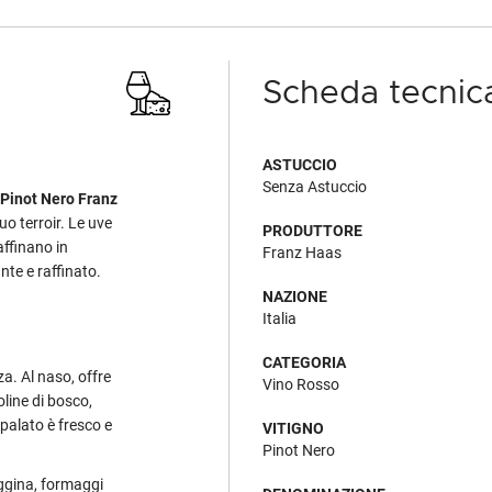
Scheda tecnic
ASTUCCIO
Senza Astuccio
Pinot Nero Franz
o terroir. Le uve
PRODUTTORE
affinano in
Franz Haas
nte e raffinato.
NAZIONE
Italia
CATEGORIA
a. Al naso, offre
Vino Rosso
line di bosco,
palato è fresco e
VITIGNO
Pinot Nero
aggina, formaggi