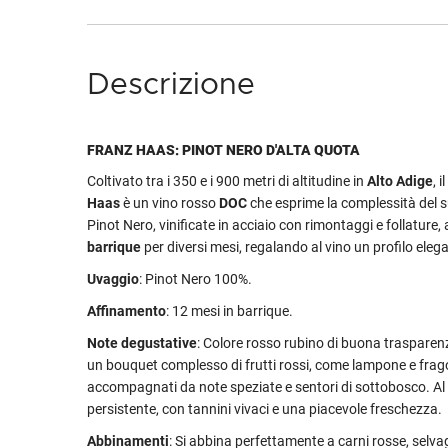
Descrizione
FRANZ HAAS: PINOT NERO D'ALTA QUOTA
Coltivato tra i 350 e i 900 metri di altitudine in
Alto Adige
, il
Haas
è un vino rosso
DOC
che esprime la complessità del su
Pinot Nero, vinificate in acciaio con rimontaggi e follature, 
barrique
per diversi mesi, regalando al vino un profilo elega
Uvaggio
: Pinot Nero 100%.
Affinamento
: 12 mesi in barrique.
Note degustative
: Colore rosso rubino di buona trasparenz
un bouquet complesso di frutti rossi, come lampone e frago
accompagnati da note speziate e sentori di sottobosco. Al 
persistente, con tannini vivaci e una piacevole freschezza.
Abbinamenti
: Si abbina perfettamente a carni rosse, selv