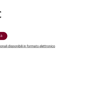
etodo
Vini Dessert
hochu
etodo Classico
Moscato
ermouth
€
etodo Charmat
Passito
tte le categorie »
etodo Ancestrale
Tutti i vini dessert »
tà
ionali disponibili in formato elettronico