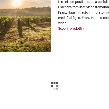
terreni composti di sabbia porfidica
L’identità familiare viene tramand
Franz Haas rimasto immutato fino
eredità al figlio. Franz Haas si co
vitign...
Scopri i prodotti »