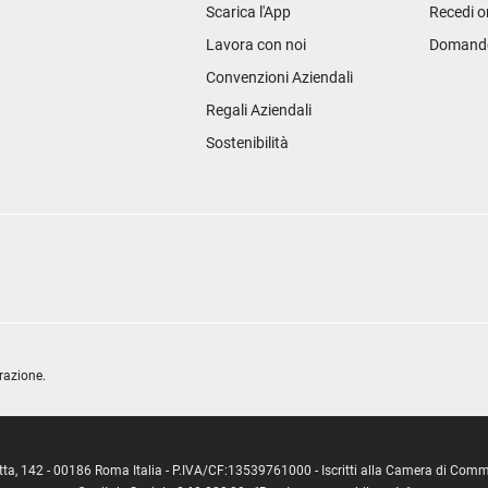
Scarica l'App
Recedi o
Lavora con noi
Domande 
Convenzioni Aziendali
Regali Aziendali
Sostenibilità
razione.
ipetta, 142 - 00186 Roma Italia - P.IVA/CF:13539761000 - Iscritti alla Camera di C