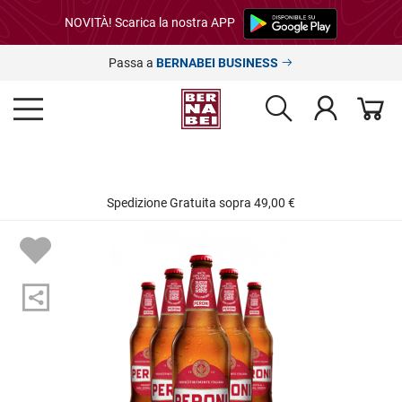
NOVITÀ! Scarica la nostra APP
Passa a
BERNABEI BUSINESS
Spedizione Gratuita sopra 49,00 €