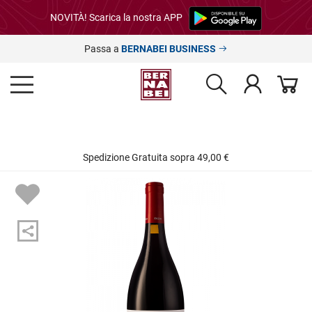
NOVITÀ! Scarica la nostra APP
Passa a
BERNABEI BUSINESS
Spedizione Gratuita sopra 49,00 €