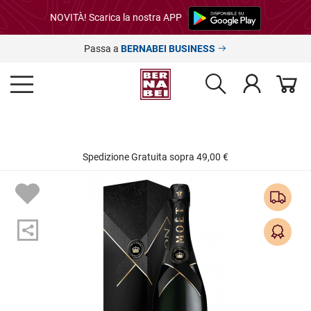
NOVITÀ! Scarica la nostra APP
Passa a
BERNABEI BUSINESS
Spedizione Gratuita sopra 49,00 €