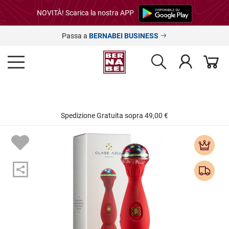
NOVITÀ! Scarica la nostra APP
Passa a
BERNABEI BUSINESS
Spedizione Gratuita sopra 49,00 €