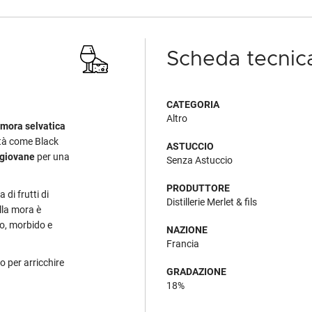
Scheda tecnic
CATEGORIA
Altro
 mora selvatica
età come Black
ASTUCCIO
giovane
per una
Senza Astuccio
PRODUTTORE
di frutti di
Distillerie Merlet & fils
lla mora è
go, morbido e
NAZIONE
Francia
o per arricchire
GRADAZIONE
18%