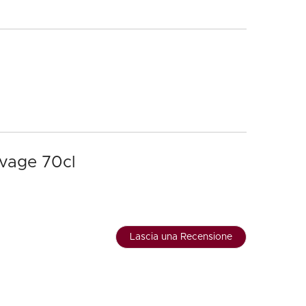
uvage 70cl
Lascia una Recensione