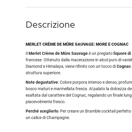
Descrizione
MERLET CRÈME DE MÛRE SAUVAGE: MORE E COGNAC
Il
Merlet Crème de Mûre Sauvage
è un pregiato
liquore di
francese. Ottenuto dalla macerazione in alcol puro di vari
Diamond e Himalaya, viene rifinito con un tocco di
Cognac 
struttura superiore.
Note degustative
: Colore porpora intenso e denso, profuma 
bosco maturi e marmellata fresca. Al palato la dolcezza de
esaltata dal carattere del Cognac, regalando un finale lun
piacevolmente fresco.
Perché sceglierlo
: Per creare un Bramble cocktail perfetto 
un calice di Champagne.