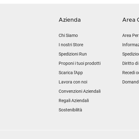
Azienda
Area C
Chi Siamo
Area Per
I nostri Store
Informaz
Spedizioni Run
Spedizio
Proponi i tuoi prodotti
Diritto d
Scarica l'App
Recedi o
Lavora con noi
Domande 
Convenzioni Aziendali
Regali Aziendali
Sostenibilità