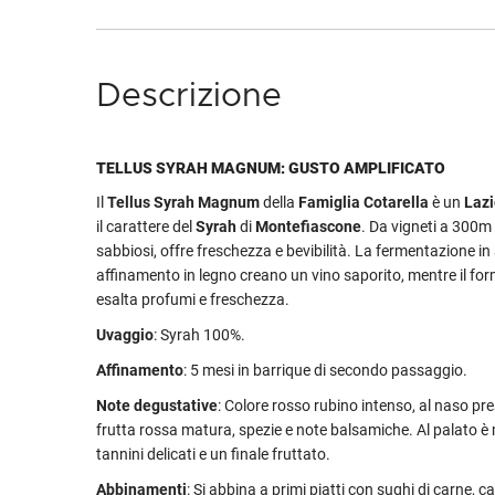
Descrizione
TELLUS SYRAH MAGNUM: GUSTO AMPLIFICATO
Il
Tellus Syrah Magnum
della
Famiglia Cotarella
è un
Laz
il carattere del
Syrah
di
Montefiascone
. Da vigneti a 300m 
sabbiosi, offre freschezza e bevibilità. La fermentazione in
affinamento in legno creano un vino saporito, mentre il fo
esalta profumi e freschezza.
Uvaggio
: Syrah 100%.
Affinamento
: 5 mesi in barrique di secondo passaggio.
Note degustative
: Colore rosso rubino intenso, al naso pr
frutta rossa matura, spezie e note balsamiche. Al palato è
tannini delicati e un finale fruttato.
Abbinamenti
: Si abbina a primi piatti con sughi di carne, c