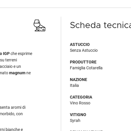
Scheda tecnic
ASTUCCIO
Senza Astuccio
io IGP
che esprime
su terreni
PRODUTTORE
 acciaio e un
Famiglia Cotarella
rmato
magnum
ne
NAZIONE
Italia
CATEGORIA
Vino Rosso
esenta aromi di
 morbido, con
VITIGNO
Syrah
arni bianche e