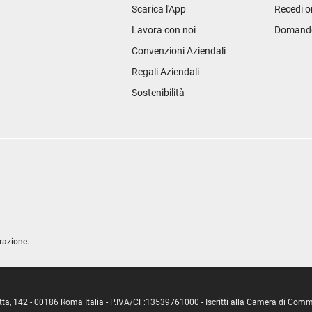
Scarica l'App
Recedi o
Lavora con noi
Domande 
Convenzioni Aziendali
Regali Aziendali
Sostenibilità
razione.
ipetta, 142 - 00186 Roma Italia - P.IVA/CF:13539761000 - Iscritti alla Camera di C