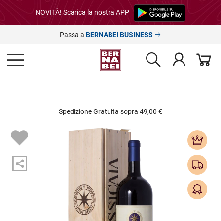
NOVITÀ! Scarica la nostra APP
Passa a
BERNABEI BUSINESS
Spedizione Gratuita sopra 49,00 €