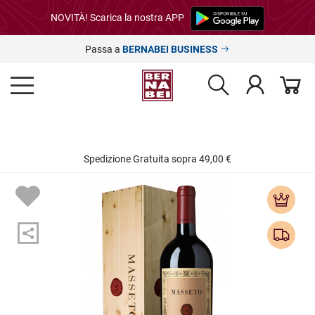
NOVITÀ! Scarica la nostra APP
Passa a
BERNABEI BUSINESS
Spedizione Gratuita sopra 49,00 €