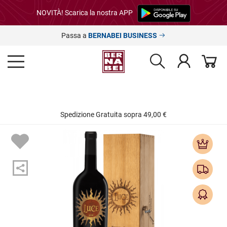
NOVITÀ! Scarica la nostra APP
Passa a
BERNABEI BUSINESS
Spedizione Gratuita sopra 49,00 €