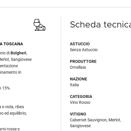
Scheda tecnic
LLA TOSCANA
ASTUCCIO
Senza Astuccio
orio di
Bolgheri
,
erlot, Sangiovese
PRODUTTORE
mentazione
Ornellaia
ffinamento in
NAZIONE
Italia
n 15%.
CATEGORIA
Vino Rosso
 e viola, ribes
o ed equilibrio,
VITIGNO
Cabernet Sauvignon, Merlot,
Sangiovese
arni rosse e