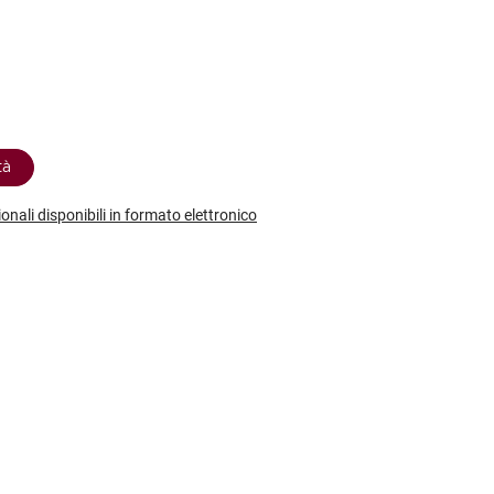
etodo
Vini Dessert
hochu
etodo Classico
Moscato
ermouth
etodo Charmat
Passito
tte le categorie »
etodo Ancestrale
Tutti i vini dessert »
tà
ionali disponibili in formato elettronico