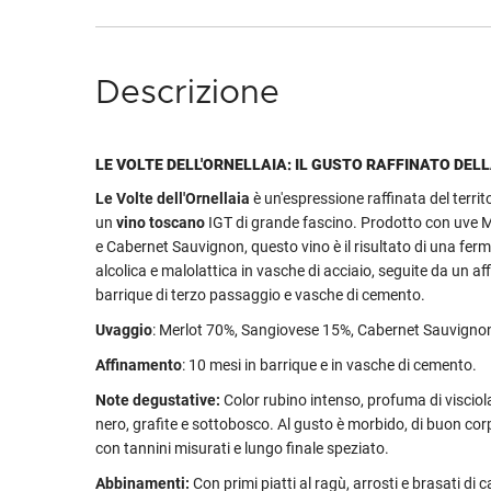
Descrizione
LE VOLTE DELL'ORNELLAIA: IL GUSTO RAFFINATO DE
Le Volte dell'Ornellaia
è un'espressione raffinata del territ
un
vino toscano
IGT di grande fascino. Prodotto con uve M
e Cabernet Sauvignon, questo vino è il risultato di una fer
alcolica e malolattica in vasche di acciaio, seguite da un a
barrique di terzo passaggio e vasche di cemento.
Uvaggio
: Merlot 70%, Sangiovese 15%, Cabernet Sauvigno
Affinamento
: 10 mesi in barrique e in vasche di cemento.
Note degustative:
Color rubino intenso, profuma di visciola
nero, grafite e sottobosco. Al gusto è morbido, di buon corp
con tannini misurati e lungo finale speziato.
Abbinamenti:
Con primi piatti al ragù, arrosti e brasati di c