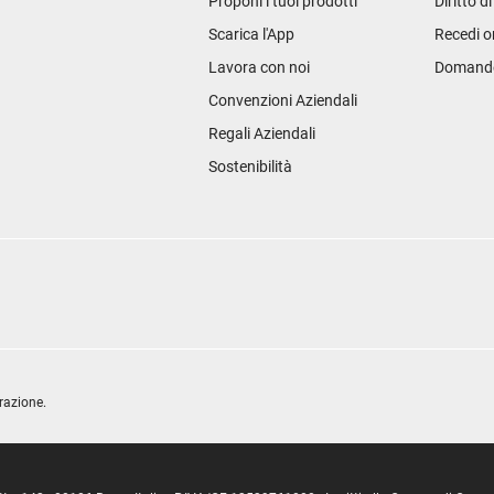
Proponi i tuoi prodotti
Diritto d
Scarica l'App
Recedi o
Lavora con noi
Domande 
Convenzioni Aziendali
Regali Aziendali
Sostenibilità
razione.