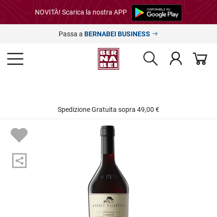
NOVITÀ! Scarica la nostra APP
Passa a
BERNABEI BUSINESS
Spedizione Gratuita sopra 49,00 €