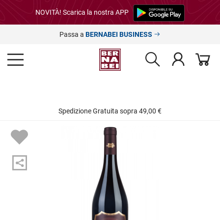
NOVITÀ! Scarica la nostra APP
Passa a
BERNABEI BUSINESS
Spedizione Gratuita sopra 49,00 €