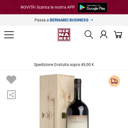
NOVITÀ! Scarica la nostra APP
Passa a
BERNABEI BUSINESS
Spedizione Gratuita sopra 49,00 €