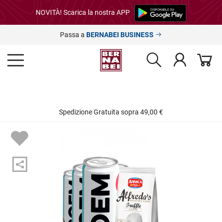
NOVITÀ! Scarica la nostra APP
Passa a
BERNABEI BUSINESS
Spedizione Gratuita sopra 49,00 €