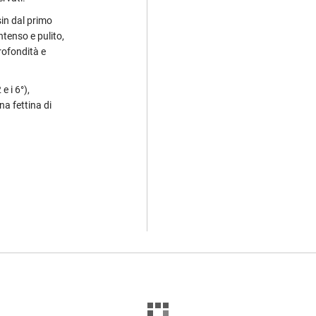
sin dal primo
ntenso e pulito,
rofondità e
e i 6°),
na fettina di