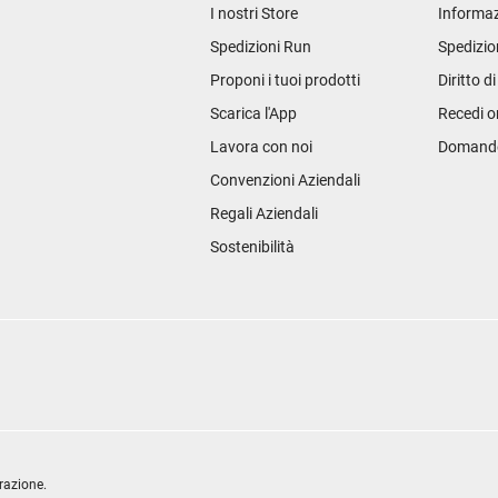
I nostri Store
Informaz
Spedizioni Run
Spedizio
Proponi i tuoi prodotti
Diritto d
Scarica l'App
Recedi o
Lavora con noi
Domande 
Convenzioni Aziendali
Regali Aziendali
Sostenibilità
razione.