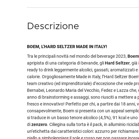
Descrizione
BOEM, L’HARD SELTZER MADE IN ITALY!
Tra le principali novità nel mondo del beverage 2023,
Boem
apripista di una categoria di bevande, gli
Hard Seltzer
, già
ready to drink leggermente alcolici, gassati, aromatizzati 
calorie. Orgogliosamente Made in Italy, l’Hard Seltzer Boem è
team creativo (ed imprenditoriale) d’eccezione che vede pr
Bernabei, Leonardo Maria del Vecchio, Fedez e Lazza che, 
anno di brainstorming e assaggi, sono riusciti a mettere a 
fresco e innovativo! Perfetto per chi, a partire dai 18 anni, 
consapevolmente, Boem si presenta con un appeal semplic
si traduce in un basso tenore alcolico (4,5%), 91 kcal e un
di
zenzero
. Ciliegina sulla torta è il pack, in alluminio ricicl
un’etichetta dai caratteristici colori: azzurro per richiamare
giallo a simboleggiare il sole e rosso per non passare inoss