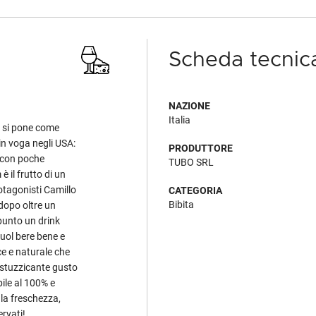
Scheda tecnic
NAZIONE
Italia
si pone come
 in voga negli USA:
PRODUTTORE
e con poche
TUBO SRL
 il frutto di un
otagonisti Camillo
CATEGORIA
Bibita
dopo oltre un
punto un drink
vuol bere bene e
e e naturale che
o stuzzicante gusto
abile al 100% e
 la freschezza,
ervati!