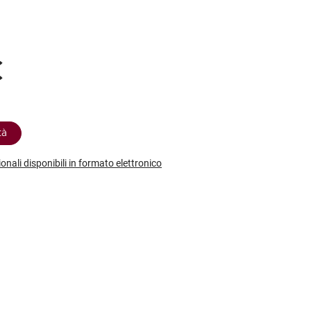
etodo
Vini Dessert
hochu
etodo Classico
Moscato
ermouth
etodo Charmat
Passito
tte le categorie »
€
etodo Ancestrale
Tutti i vini dessert »
tà
ionali disponibili in formato elettronico