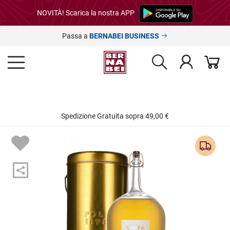
NOVITÀ! Scarica la nostra APP
Passa a
BERNABEI BUSINESS
Spedizione Gratuita sopra 49,00 €