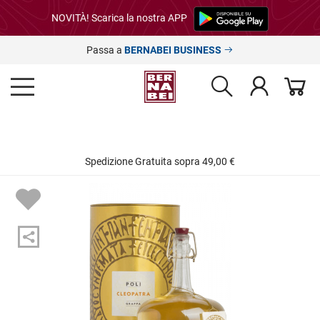
NOVITÀ! Scarica la nostra APP
Passa a
BERNABEI BUSINESS
Spedizione Gratuita sopra 49,00 €