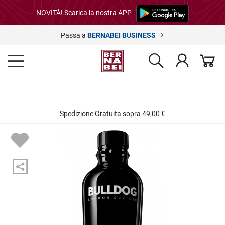
NOVITÀ! Scarica la nostra APP
Passa a
BERNABEI BUSINESS
Spedizione Gratuita sopra 49,00 €