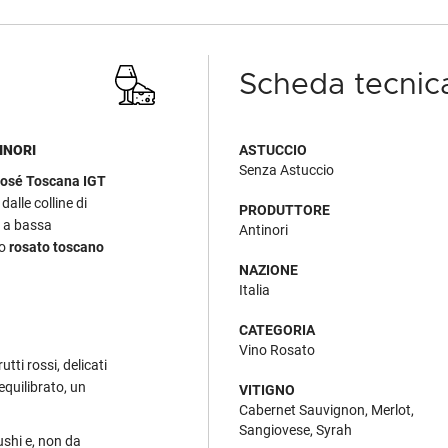
Scheda tecnic
INORI
ASTUCCIO
Senza Astuccio
rosé Toscana IGT
dalle colline di
PRODUTTORE
e a bassa
Antinori
to
rosato toscano
NAZIONE
Italia
CATEGORIA
Vino Rosato
utti rossi, delicati
equilibrato, un
VITIGNO
Cabernet Sauvignon, Merlot,
Sangiovese, Syrah
sushi e, non da