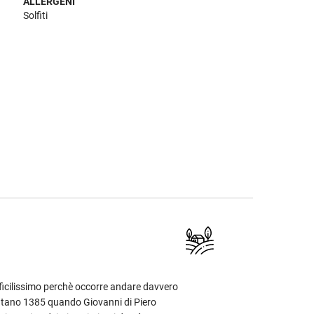
ALLERGENI
Solfiti
ifficilissimo perchè occorre andare davvero
 lontano 1385 quando Giovanni di Piero