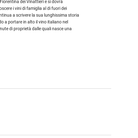
 Fiorentina dei Vinattieri e si dovrà
cere i vini di famiglia al di fuori dei
continua a scrivere la sua lunghissima storia
o a portare in alto il vino italiano nel
ute di proprietà dalle quali nasce una