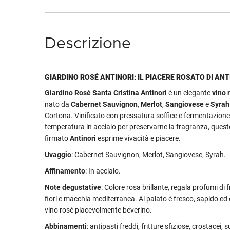
Descrizione
GIARDINO ROSÉ ANTINORI: IL PIACERE ROSATO DI ANT
Giardino Rosé Santa Cristina Antinori
è un elegante
vino 
nato da
Cabernet Sauvignon
,
Merlot
,
Sangiovese
e
Syrah
Cortona. Vinificato con pressatura soffice e fermentazion
temperatura in acciaio per preservarne la fragranza, ques
firmato
Antinori
esprime vivacità e piacere.
Uvaggio
: Cabernet Sauvignon, Merlot, Sangiovese, Syrah.
Affinamento
: In acciaio.
Note degustative
: Colore rosa brillante, regala profumi di fr
fiori e macchia mediterranea. Al palato è fresco, sapido ed 
vino rosé piacevolmente beverino.
Abbinamenti
: antipasti freddi, fritture sfiziose, crostacei, 