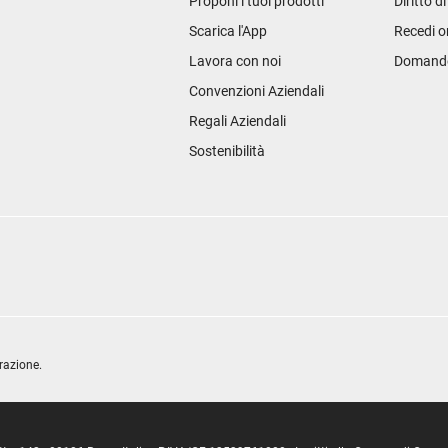
Proponi i tuoi prodotti
Diritto d
Scarica l'App
Recedi o
Lavora con noi
Domande 
Convenzioni Aziendali
Regali Aziendali
Sostenibilità
razione.