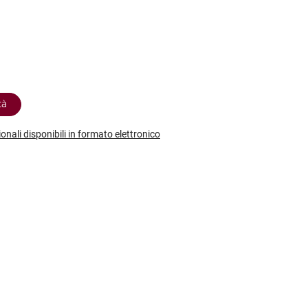
etodo
Vini Dessert
hochu
etodo Classico
Moscato
ermouth
etodo Charmat
Passito
tte le categorie »
etodo Ancestrale
Tutti i vini dessert »
tà
ionali disponibili in formato elettronico