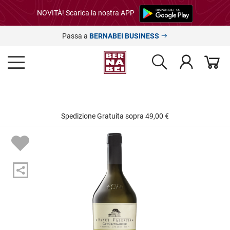
NOVITÀ! Scarica la nostra APP
Passa a
BERNABEI BUSINESS
Spedizione Gratuita sopra 49,00 €