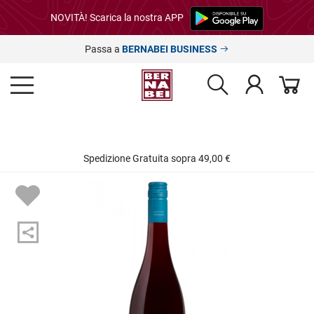
NOVITÀ! Scarica la nostra APP
Passa a
BERNABEI BUSINESS
Spedizione Gratuita sopra 49,00 €