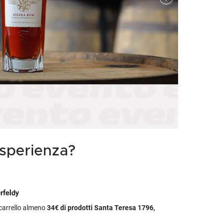
etodo
Vini Dessert
hochu
etodo Classico
Moscato
ermouth
etodo Charmat
Passito
tte le categorie »
etodo Ancestrale
Tutti i vini dessert »
esperienza?
rfeldy
l carrello almeno
34€
di prodotti Santa Teresa 1796,