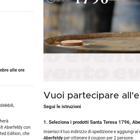
Cile
Weissbier
M
Gialla
Piper-Heidsieck
Martòn
Malfy
Marzadro
S
Portogallo
Tutte le tipologie »
M
non
's
Tutti i brand »
Tutti i brand »
Nikka
Planeta
V
Spagna
M
tino
brand »
 regioni »
Talisker
Tutte le cantine »
Tu
Tutti i vini esteri »
M
 tipologie »
Tutti i brand »
mbre alle ore
Vuoi partecipare all'
elebili,
Segui le istruzioni
cherà
1. Seleziona i prodotti Santa Teresa 1796, Abe
alt Aberfeldy con
Inserisci il tuo indirizzo di spedizione e aggiungi a
ted Edition, che
Aberfeldy
per ottenere il coupon per 2 persone.