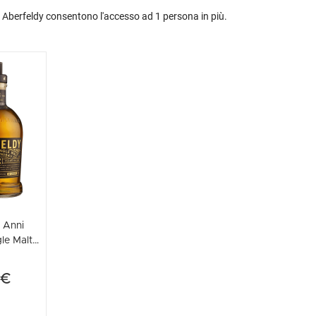
, Aberfeldy consentono l'accesso ad 1 persona in più.
 Anni
le Malt
y 70cl
to)
 €