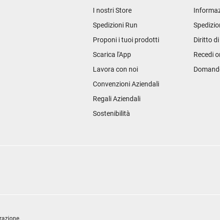
I nostri Store
Informaz
Spedizioni Run
Spedizio
Proponi i tuoi prodotti
Diritto d
Scarica l'App
Recedi o
Lavora con noi
Domande 
Convenzioni Aziendali
Regali Aziendali
Sostenibilità
razione.