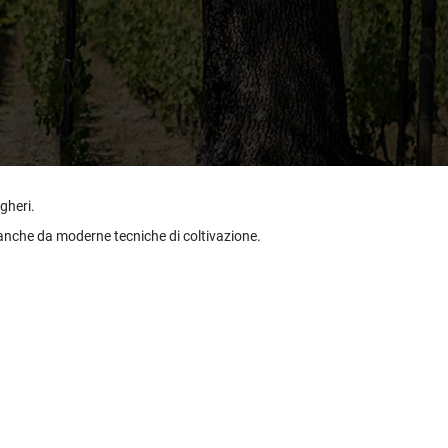
etodo
Vini Dessert
hochu
etodo Classico
Moscato
ermouth
etodo Charmat
Passito
tte le categorie »
etodo Ancestrale
Tutti i vini dessert »
lgheri.
r, anche da moderne tecniche di coltivazione.