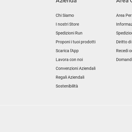
Azienda
Area C
Chi Siamo
Area Per
I nostri Store
Informaz
Spedizioni Run
Spedizio
Proponi i tuoi prodotti
Diritto d
Scarica l'App
Recedi o
Lavora con noi
Domande 
Convenzioni Aziendali
Regali Aziendali
Sostenibilità