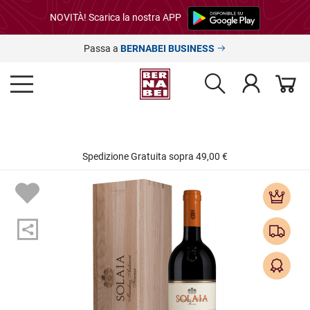
NOVITÀ! Scarica la nostra APP
Passa a
BERNABEI BUSINESS
Spedizione Gratuita sopra 49,00 €