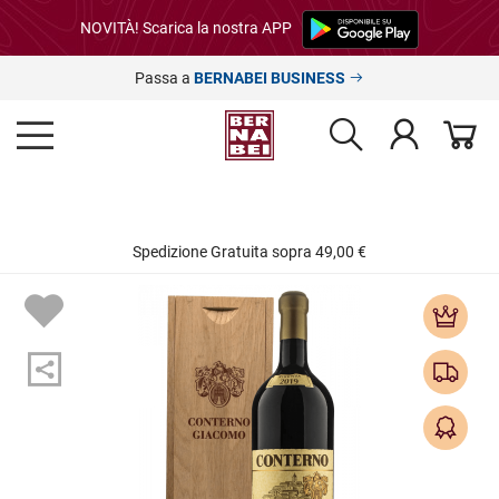
NOVITÀ! Scarica la nostra APP
Passa a
BERNABEI BUSINESS
Spedizione Gratuita sopra 49,00 €