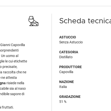
Scheda tecnic
ASTUCCIO
Senza Astuccio
o Gianni Capovilla
ù sorprendenti
CATEGORIA
a. Un uomo al
Distillato
lie le cui etichette
o precisate,
PRODUTTORE
Capovilla
lla raccolta che ne
e ne attesta
NAZIONE
agna
risiede nella
Italia
cabile sia al naso
ndibile sapore di
GRADAZIONE
51 %
 fruttati.