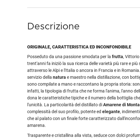
Descrizione
ORIGINALE, CARATTERISTICA ED INCONFONDIBILE
Posseduto da una passione smodata per la
frutta
, Vittori
trent'anni fa iniziò la sua ricerca delle varietà più rare e pi
attraverso le Alpi e l'Italia o ancora in Francia e in Romani
servizio della
natura
e maestro nella distillazione, con bottig
sono compilate a mano e raccontano la propria storia: son
infatti, la tipologia di frutta che ne forma l'anima, l'anno de
dona le caratteristiche tipiche e il numero della bottiglia ch
l'unicità. La particolarità del distillato di
Amarene di Mont
complessità del suo profilo, potente ed
elegante
, indimenti
che al palato con un finale forte caratterizzato dall'inconfo
amarena.
Trasparente e cristallina alla vista, seduce con dolci profumi