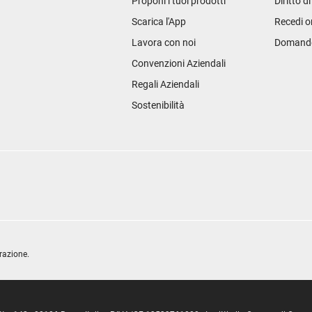
Proponi i tuoi prodotti
Diritto d
Scarica l'App
Recedi o
Lavora con noi
Domande 
Convenzioni Aziendali
Regali Aziendali
Sostenibilità
razione.