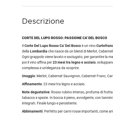
Descrizione
CORTE DEL LUPO ROSSO: PASSIONE CA' DEL BOSCO
Il
Corte Del Lupo Rosso Ca' Del Bosco
è un vino
Curtefran
della
Lombardia
che nasce da un blend di Merlot, Caberne
Ogni grappolo viene lavato e asciugato, per garantire la 
poi il vino affina per
23 mesi tra legno e acciaio
, sviluppan
complessa e un'eleganza da scoprire.
Uvaggio
: Merlot, Cabernet Sauvignon, Cabernet Franc, Ca
Affinamento
: 23 mesi tra legno e acciaio.
Note degustative
: Rosso rubino intenso, profuma di frutt
tabacco e spezie. In bocca è pieno, avvolgente, con tannini
integrati. Finale lungo e persistente.
Abbinamenti
: Perfetto per carni rosse importanti, come arr