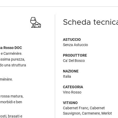
Scheda tecnic
ASTUCCIO
Senza Astuccio
ca Rosso DOC
t e Carménère.
PRODUTTORE
massima purezza,
Ca' Del Bosco
do una struttura
NAZIONE
Italia
rménère.
CATEGORIA
Vino Rosso
a rossa matura,
 morbidi e ben
VITIGNO
Cabernet Franc, Cabernet
Sauvignon, Carmenere, Merlot
osti, brasati e