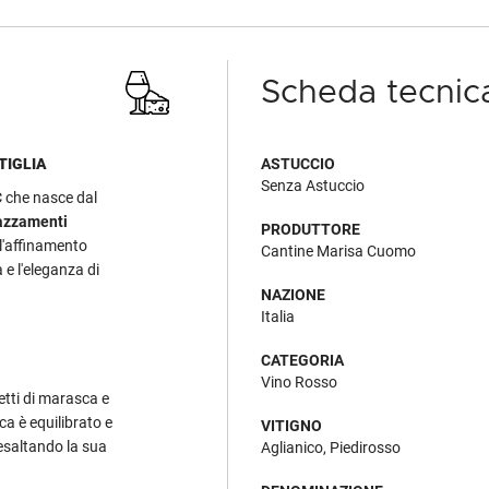
Scheda tecnic
TIGLIA
ASTUCCIO
Senza Astuccio
C
che nasce dal
razzamenti
PRODUTTORE
l'affinamento
Cantine Marisa Cuomo
e l'eleganza di
NAZIONE
Italia
CATEGORIA
Vino Rosso
etti di marasca e
ca è equilibrato e
VITIGNO
 esaltando la sua
Aglianico, Piedirosso