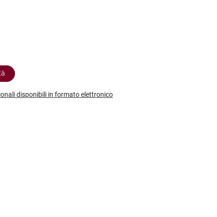
etodo
Vini Dessert
hochu
etodo Classico
Moscato
ermouth
etodo Charmat
Passito
tte le categorie »
etodo Ancestrale
Tutti i vini dessert »
tà
ionali disponibili in formato elettronico