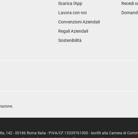
Scarica l'App
Recedi o
Lavora con noi
Domande 
Convenzioni Aziendali
Regali Aziendali
Sostenibilità
razione.
ipetta, 142 - 00186 Roma Italia - P.IVA/CF:13539761000 - Iscritti alla Camera di C