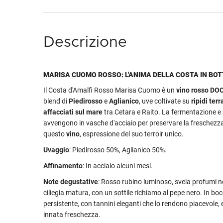
Descrizione
MARISA CUOMO ROSSO: L'ANIMA DELLA COSTA IN BOT
Il Costa d'Amalfi Rosso Marisa Cuomo è un
vino rosso DO
blend di
Piedirosso
e
Aglianico
, uve coltivate su
ripidi ter
affacciati sul mare
tra Cetara e Raito. La fermentazione e 
avvengono in vasche d'acciaio per preservare la freschezza 
questo
vino
, espressione del suo terroir unico.
Uvaggio
: Piedirosso 50%, Aglianico 50%.
Affinamento
: In acciaio alcuni mesi.
Note degustative
: Rosso rubino luminoso, svela profumi n
ciliegia matura, con un sottile richiamo al pepe nero. In boc
persistente, con tannini eleganti che lo rendono piacevole,
innata freschezza.