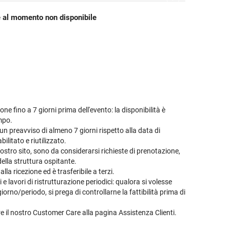
etodo
Vini Dessert
hochu
 al momento non disponibile
etodo Classico
Moscato
ermouth
etodo Charmat
Passito
tte le categorie »
etodo Ancestrale
Tutti i vini dessert »
ne fino a 7 giorni prima dell'evento: la disponibilità è
empo.
n preavviso di almeno 7 giorni rispetto alla data di
ilitato e riutilizzato.
ostro sito, sono da considerarsi richieste di prenotazione,
della struttura ospitante.
la ricezione ed è trasferibile a terzi.
 lavori di ristrutturazione periodici: qualora si volesse
orno/periodo, si prega di controllarne la fattibilità prima di
are il nostro Customer Care alla pagina
Assistenza Clienti
.