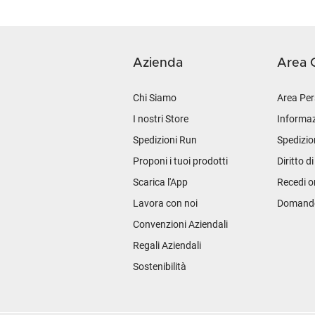
Azienda
Area C
Chi Siamo
Area Per
I nostri Store
Informaz
Spedizioni Run
Spedizio
Proponi i tuoi prodotti
Diritto d
Scarica l'App
Recedi o
Lavora con noi
Domande 
Convenzioni Aziendali
Regali Aziendali
Sostenibilità