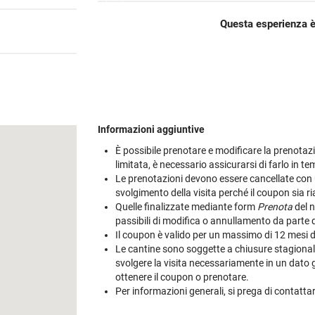
Cile
Weissbier
M
Gialla
Piper-Heidsieck
Martòn
Malfy
Marzadro
S
Questa esperienza è
Portogallo
Tutte le tipologie »
M
non
's
Tutti i brand »
Tutti i brand »
Nikka
Planeta
V
Spagna
M
tino
brand »
 regioni »
Talisker
Tutte le cantine »
Tu
Tutti i vini esteri »
M
 tipologie »
Tutti i brand »
Informazioni aggiuntive
È possibile prenotare e modificare la prenotazio
limitata, è necessario assicurarsi di farlo in t
Le prenotazioni devono essere cancellate con u
svolgimento della visita perché il coupon sia riab
Quelle finalizzate mediante form
Prenota
del n
passibili di modifica o annullamento da parte 
Il coupon è valido per un massimo di 12 mesi dal
Le cantine sono soggette a chiusure stagionali e
svolgere la visita necessariamente in un dato gi
ottenere il coupon o prenotare.
Per informazioni generali, si prega di contatt