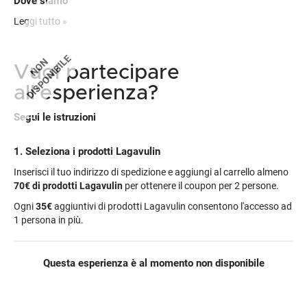
Dove siamo
Indicazioni per raggiungere la location:
Leggi tutto »
DISPONIBILE
NON
Vuoi partecipare
all'esperienza?
Segui le istruzioni
1. Seleziona i prodotti Lagavulin
Inserisci il tuo indirizzo di spedizione e aggiungi al carrello almeno
70€
di prodotti Lagavulin
per ottenere il coupon per 2 persone.
Ogni
35€
aggiuntivi di prodotti Lagavulin consentono l'accesso ad
1 persona in più.
Questa esperienza è al momento non disponibile