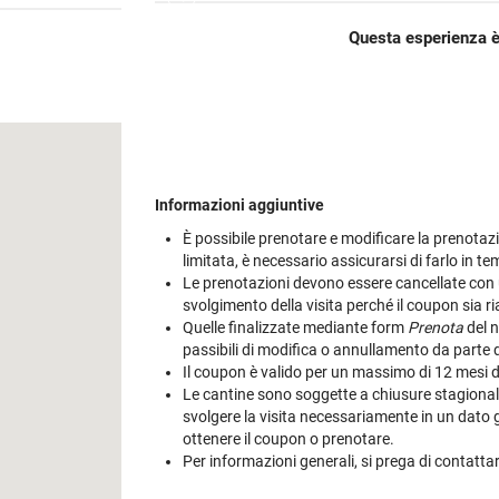
Cile
Weissbier
M
Gialla
Piper-Heidsieck
Martòn
Malfy
Marzadro
S
Questa esperienza è
Portogallo
Tutte le tipologie »
M
non
's
Tutti i brand »
Tutti i brand »
Nikka
Planeta
V
Spagna
M
tino
brand »
 regioni »
Talisker
Tutte le cantine »
Tu
Tutti i vini esteri »
M
 tipologie »
Tutti i brand »
Informazioni aggiuntive
È possibile prenotare e modificare la prenotazio
limitata, è necessario assicurarsi di farlo in t
Le prenotazioni devono essere cancellate con u
svolgimento della visita perché il coupon sia riab
Quelle finalizzate mediante form
Prenota
del n
passibili di modifica o annullamento da parte 
Il coupon è valido per un massimo di 12 mesi dal
Le cantine sono soggette a chiusure stagionali e
svolgere la visita necessariamente in un dato gi
ottenere il coupon o prenotare.
Per informazioni generali, si prega di contatt