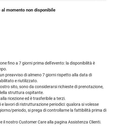
etodo
Vini Dessert
hochu
 al momento non disponibile
etodo Classico
Moscato
ermouth
etodo Charmat
Passito
tte le categorie »
etodo Ancestrale
Tutti i vini dessert »
ne fino a 7 giorni prima dell'evento: la disponibilità è
empo.
n preavviso di almeno 7 giorni rispetto alla data di
ilitato e riutilizzato.
ostro sito, sono da considerarsi richieste di prenotazione,
della struttura ospitante.
la ricezione ed è trasferibile a terzi.
 lavori di ristrutturazione periodici: qualora si volesse
orno/periodo, si prega di controllarne la fattibilità prima di
are il nostro Customer Care alla pagina
Assistenza Clienti
.