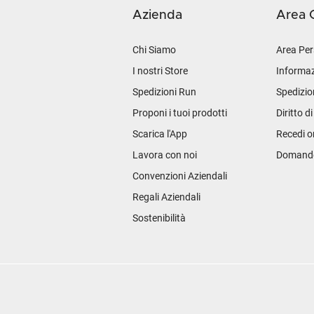
Azienda
Area C
Chi Siamo
Area Per
I nostri Store
Informaz
Spedizioni Run
Spedizio
Proponi i tuoi prodotti
Diritto d
Scarica l'App
Recedi o
Lavora con noi
Domande 
Convenzioni Aziendali
Regali Aziendali
Sostenibilità