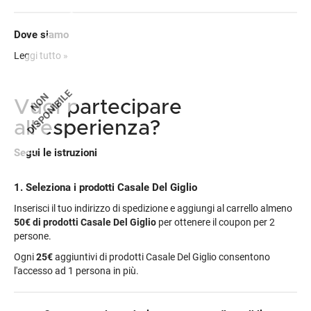
Dove siamo
Indicazioni per raggiungere la location:
Leggi tutto »
DISPONIBILE
NON
Vuoi partecipare
all'esperienza?
Segui le istruzioni
1. Seleziona i prodotti Casale Del Giglio
Inserisci il tuo indirizzo di spedizione e aggiungi al carrello almeno
50€
di prodotti Casale Del Giglio
per ottenere il coupon per 2
persone.
Ogni
25€
aggiuntivi di prodotti Casale Del Giglio consentono
l'accesso ad 1 persona in più.