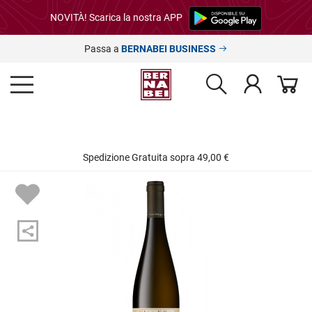
NOVITÀ! Scarica la nostra APP
Passa a
BERNABEI BUSINESS
Spedizione Gratuita sopra 49,00 €