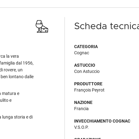
Scheda tecnic
CATEGORIA
Cognac
rca la vera
famiglia dal 1956,
ASTUCCIO
di rovere, un
Con Astuccio
 ben lontano dalle
PRODUTTORE
François Peyrot
ta matura e
ulito e
NAZIONE
Francia
a lunga storia e di
INVECCHIAMENTO COGNAC
V.S.O.P.