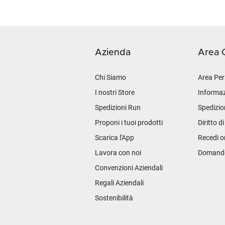
Azienda
Area C
Chi Siamo
Area Per
I nostri Store
Informaz
Spedizioni Run
Spedizio
Proponi i tuoi prodotti
Diritto d
Scarica l'App
Recedi o
Lavora con noi
Domande 
Convenzioni Aziendali
Regali Aziendali
Sostenibilità