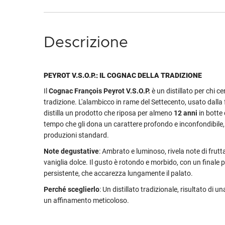
Descrizione
PEYROT V.S.O.P.: IL COGNAC DELLA TRADIZIONE
Il
Cognac François Peyrot V.S.O.P.
è un distillato per chi ce
tradizione. L'alambicco in rame del Settecento, usato dalla 
distilla un prodotto che riposa per almeno
12 anni
in botte 
tempo che gli dona un carattere profondo e inconfondibile,
produzioni standard.
Note degustative
: Ambrato e luminoso, rivela note di frut
vaniglia dolce. Il gusto è rotondo e morbido, con un finale p
persistente, che accarezza lungamente il palato.
Perché sceglierlo
: Un distillato tradizionale, risultato di un
un affinamento meticoloso.